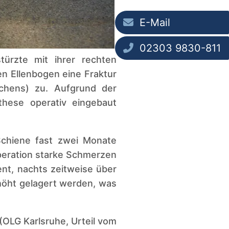
E-Mail
02303 9830-811
türzte mit ihrer rechten
en Ellenbogen eine Fraktur
chens) zu. Aufgrund der
hese operativ eingebaut
Schiene fast zwei Monate
Operation starke Schmerzen
nt, nachts zeitweise über
höht gelagert werden, was
OLG Karlsruhe, Urteil vom